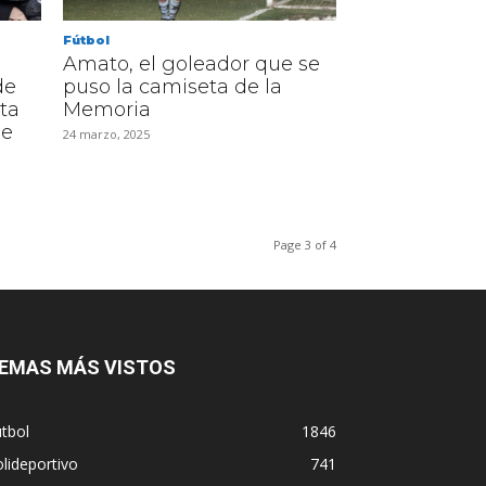
Fútbol
Amato, el goleador que se
de
puso la camiseta de la
ta
Memoria
de
24 marzo, 2025
Page 3 of 4
EMAS MÁS VISTOS
tbol
1846
lideportivo
741