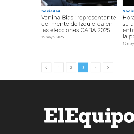
Sociedad
Soci
Vanina Biasi: representante
Hora
del Frente de Izquierda en
su a
las elecciones CABA 2025
entr
la p
15 mayo, 2025
15 may
1
2
3
4