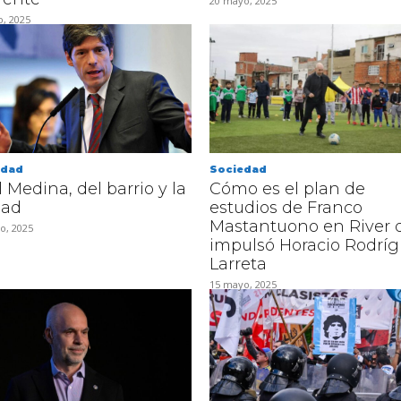
20 mayo, 2025
o, 2025
edad
Sociedad
 Medina, del barrio y la
Cómo es el plan de
dad
estudios de Franco
Mastantuono en River 
o, 2025
impulsó Horacio Rodrí
Larreta
15 mayo, 2025