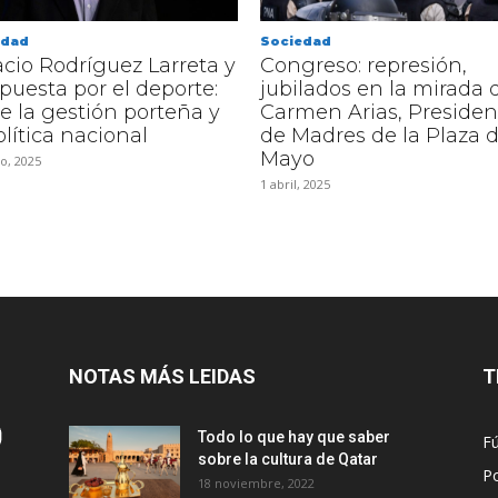
edad
Sociedad
cio Rodríguez Larreta y
Congreso: represión,
puesta por el deporte:
jubilados en la mirada 
e la gestión porteña y
Carmen Arias, Presiden
olítica nacional
de Madres de la Plaza 
Mayo
o, 2025
1 abril, 2025
NOTAS MÁS LEIDAS
T
Todo lo que hay que saber
Fú
sobre la cultura de Qatar
Po
18 noviembre, 2022