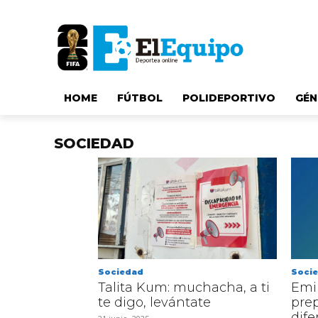
HOME
FÚTBOL
POLIDEPORTIVO
GÉN
SOCIEDAD
Sociedad
Soci
Talita Kum: muchacha, a ti
Emil
te digo, levántate
pre
dife