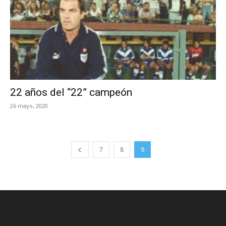
22 años del “22” campeón
26 mayo, 2020
7
8
9