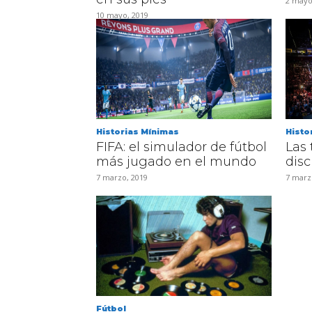
2 mayo
10 mayo, 2019
Historias Mínimas
Histo
FIFA: el simulador de fútbol
Las 
más jugado en el mundo
disc
7 marzo, 2019
7 marz
Fútbol