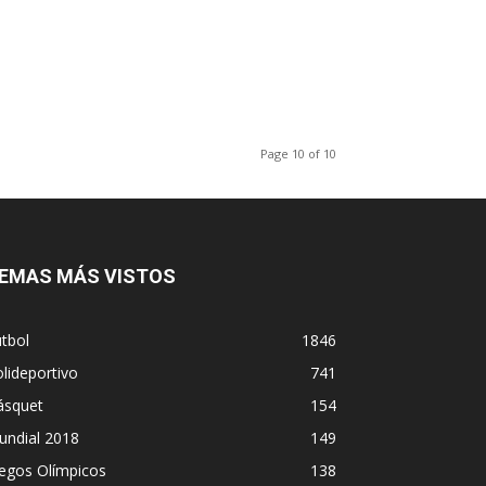
Page 10 of 10
EMAS MÁS VISTOS
tbol
1846
lideportivo
741
ásquet
154
undial 2018
149
egos Olímpicos
138