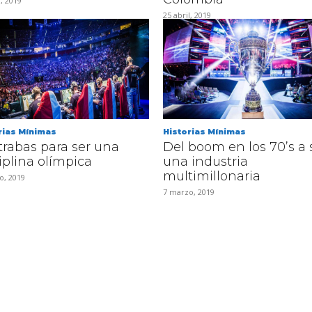
, 2019
25 abril, 2019
rias Mínimas
Historias Mínimas
trabas para ser una
Del boom en los 70’s a 
iplina olímpica
una industria
multimillonaria
o, 2019
7 marzo, 2019