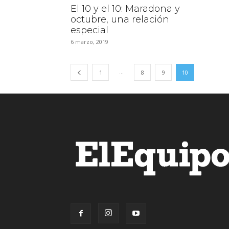
El 10 y el 10: Maradona y
octubre, una relación
especial
6 marzo, 2019
...
1
8
9
10