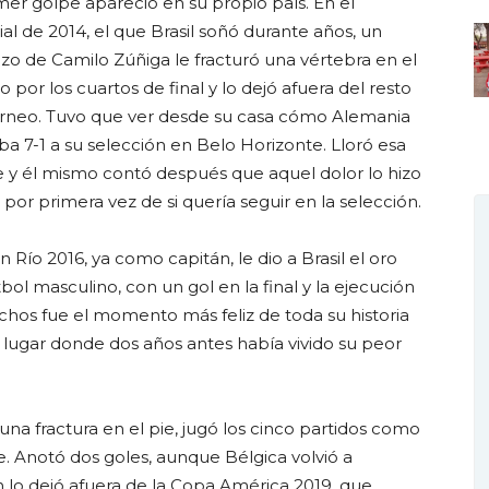
imer golpe apareció en su propio país. En el
al de 2014, el que Brasil soñó durante años, un
azo de Camilo Zúñiga le fracturó una vértebra en el
o por los cuartos de final y lo dejó afuera del resto
orneo. Tuvo que ver desde su casa cómo Alemania
ba 7-1 a su selección en Belo Horizonte. Lloró esa
 y él mismo contó después que aquel dolor lo hizo
por primera vez de si quería seguir en la selección.
Río 2016, ya como capitán, le dio a Brasil el oro
l masculino, con un gol en la final y la ejecución
chos fue el momento más feliz de toda su historia
o lugar donde dos años antes había vivido su peor
una fractura en el pie, jugó los cinco partidos como
ue. Anotó dos goles, aunque Bélgica volvió a
ón lo dejó afuera de la Copa América 2019, que