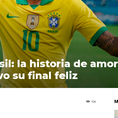
il: la historia de amor
 su final feliz
M
108