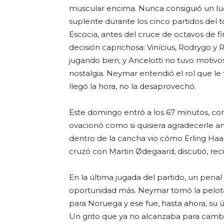
muscular encima. Nunca consiguió un luga
suplente durante los cinco partidos del
Escocia, antes del cruce de octavos de f
decisión caprichosa: Vinícius, Rodrygo y
jugando bien, y Ancelotti no tuvo motivos
nostalgia. Neymar entendió el rol que le
llegó la hora, no la desaprovechó.
Este domingo entró a los 67 minutos, con
ovacionó como si quisiera agradecerle an
dentro de la cancha vio cómo Erling Haa
cruzó con Martin Ødegaard, discutió, rec
En la última jugada del partido, un pena
oportunidad más. Neymar tomó la pelota
para Noruega y ese fue, hasta ahora, su ú
Un grito que ya no alcanzaba para cambiar 