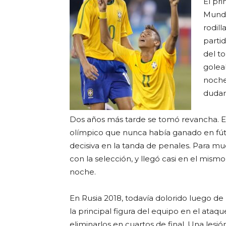
El pr
Mundi
rodill
partid
del t
golea
noche
dudar 
Dos años más tarde se tomó revancha. En 
olímpico que nunca había ganado en fútbo
decisiva en la tanda de penales. Para mu
con la selección, y llegó casi en el mism
noche.
En Rusia 2018, todavía dolorido luego de 
la principal figura del equipo en el ataq
eliminarlos en cuartos de final. Una lesi