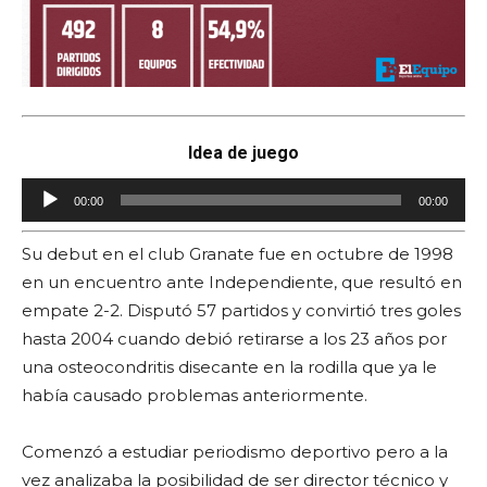
Idea de juego
R
00:00
00:00
e
p
Su debut en el club Granate fue en octubre de 1998
r
en un encuentro ante Independiente, que resultó en
o
empate 2-2. Disputó 57 partidos y convirtió tres goles
d
hasta 2004 cuando debió retirarse a los 23 años por
u
una osteocondritis disecante en la rodilla que ya le
c
había causado problemas anteriormente.
t
o
Comenzó a estudiar periodismo deportivo pero a la
r
vez analizaba la posibilidad de ser director técnico y