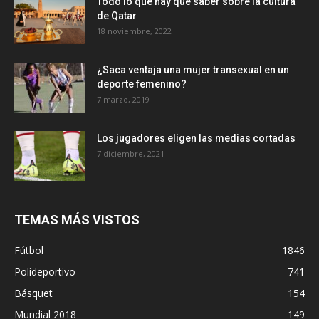
Todo lo que hay que saber sobre la cultura
de Qatar
18 noviembre, 2022
¿Saca ventaja una mujer transexual en un
deporte femenino?
7 marzo, 2019
Los jugadores eligen las medias cortadas
7 diciembre, 2021
TEMAS MÁS VISTOS
Fútbol
1846
Polideportivo
741
Básquet
154
Mundial 2018
149