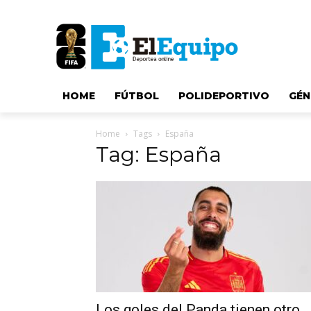
HOME
FÚTBOL
POLIDEPORTIVO
GÉN
Home
Tags
España
Tag: España
Los goles del Panda tienen otro