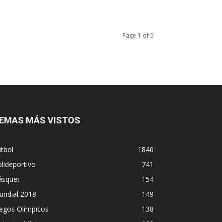
Page 1 of 5
EMAS MÁS VISTOS
tbol
1846
lideportivo
741
ásquet
154
undial 2018
149
egos Olímpicos
138