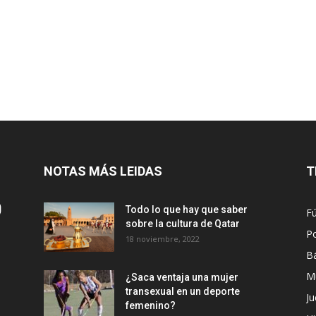
NOTAS MÁS LEIDAS
T
Todo lo que hay que saber
Fú
sobre la cultura de Qatar
Po
18 noviembre, 2022
B
M
¿Saca ventaja una mujer
transexual en un deporte
Ju
femenino?