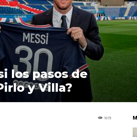
i los pasos de
irlo y Villa?
M
1073