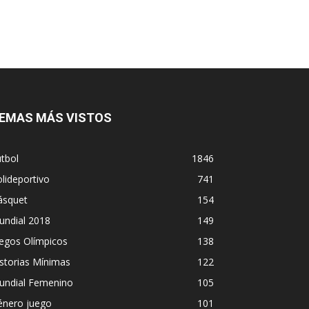
EMAS MÁS VISTOS
tbol
1846
lideportivo
741
ásquet
154
undial 2018
149
egos Olímpicos
138
storias Mínimas
122
undial Femenino
105
énero juego
101