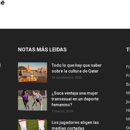
sé
NOTAS MÁS LEIDAS
T
Todo lo que hay que saber
Fú
sobre la cultura de Qatar
Po
18 noviembre, 2022
B
M
¿Saca ventaja una mujer
transexual en un deporte
Ju
femenino?
Hi
7 marzo, 2019
M
Los jugadores eligen las
G
medias cortadas