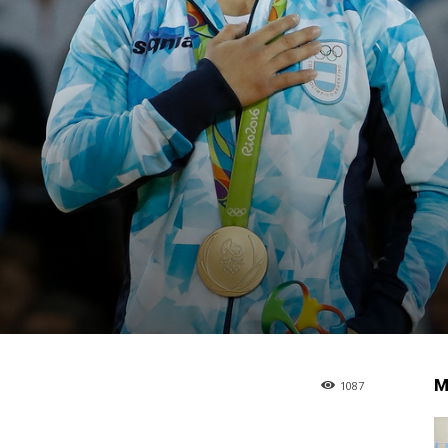
M
1087