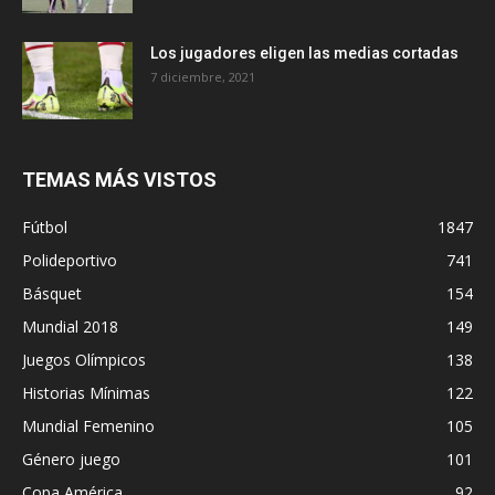
Los jugadores eligen las medias cortadas
7 diciembre, 2021
TEMAS MÁS VISTOS
Fútbol
1847
Polideportivo
741
Básquet
154
Mundial 2018
149
Juegos Olímpicos
138
Historias Mínimas
122
Mundial Femenino
105
Género juego
101
Copa América
92