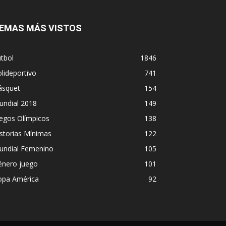
EMAS MÁS VISTOS
tbol
1846
lideportivo
741
ásquet
154
undial 2018
149
egos Olímpicos
138
storias Mínimas
122
undial Femenino
105
énero juego
101
opa América
92