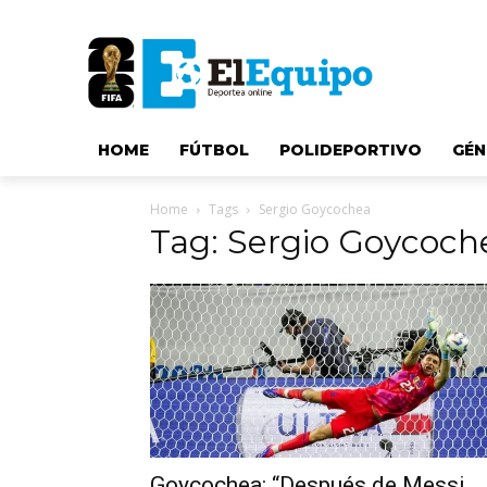
HOME
FÚTBOL
POLIDEPORTIVO
GÉN
Home
Tags
Sergio Goycochea
Tag: Sergio Goycoch
Goycochea: “Después de Messi,