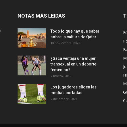
NOTAS MÁS LEIDAS
T
Todo lo que hay que saber
Fú
sobre la cultura de Qatar
Po
18 noviembre, 2022
B
M
¿Saca ventaja una mujer
transexual en un deporte
Ju
femenino?
Hi
7 marzo, 2019
M
Los jugadores eligen las
G
medias cortadas
7 diciembre, 2021
C