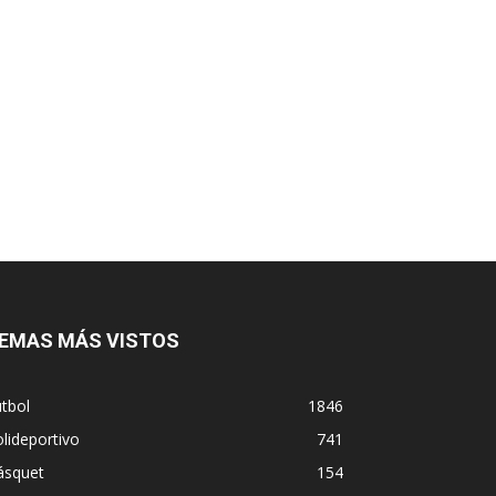
EMAS MÁS VISTOS
tbol
1846
lideportivo
741
ásquet
154