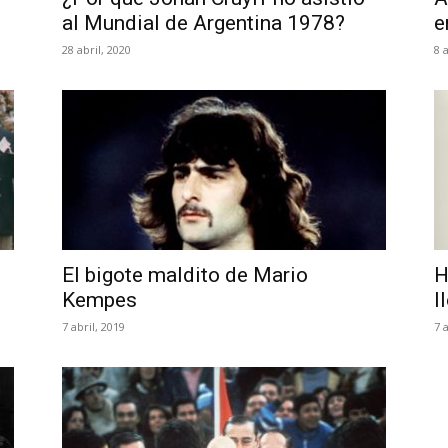
al Mundial de Argentina 1978?
e
28 abril, 2020
8 
El bigote maldito de Mario
H
Kempes
l
7 abril, 2019
7 