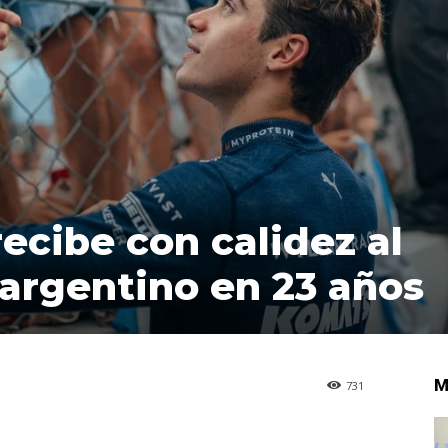
recibe con calidez al
 argentino en 23 años
M
731