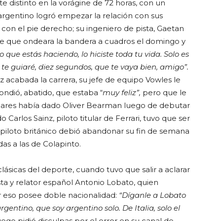
distinto en la vorágine de 72 horas, con un
argentino logró empezar la relación con sus
con el pie derecho; su ingeniero de pista, Gaetan
 de que ondeara la bandera a cuadros el domingo y
o que estás haciendo, lo hiciste toda tu vida. Solo es
 te guiaré, diez segundos, que te vaya bien, amigo”.
z acabada la carrera, su jefe de equipo Vowles le
ondió, abatido, que estaba “
muy feliz”,
pero que le
lares había dado Oliver Bearman luego de debutar
Carlos Sainz, piloto titular de Ferrari, tuvo que ser
 piloto británico debió abandonar su fin de semana
das a las de Colapinto.
clásicas del deporte, cuando tuvo que salir a aclarar
ta y relator español Antonio Lobato, quien
or eso posee doble nacionalidad:
“Díganle a Lobato
gentino, que soy argentino solo. De Italia, solo el
ego pidió disculpas por el error en su canal de