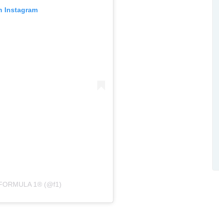
n Instagram
e FORMULA 1® (@f1)