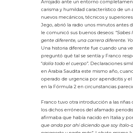
Arrojado ante un entorno completamente 
carisma y humildad característico de un 
nuevos mecánicos, técnicos y superiores 
Jego, abrió la radio unos minutos antes
le comunicó sus buenos deseos:
“Sabes l
gente diferente, una carrera diferente. Yo
Una historia diferente fue cuando una ve
preguntó qué tal se sentía y Franco resp
“
dolía todo el cuerpo”.
Declaraciones simi
en Arabia Saudita este mismo año, cuando 
operado de urgencia por apendicitis y el
en la Fórmula 2 en circunstancias pareci
Franco tuvo otra introducción a las riñas 
los dichos erróneos del afamado periodis
afirmaba que había nacido en Italia y p
que anda por ahí diciendo que soy ítalo-ar
pasaporte y nada más”
. Lobato mismo lu