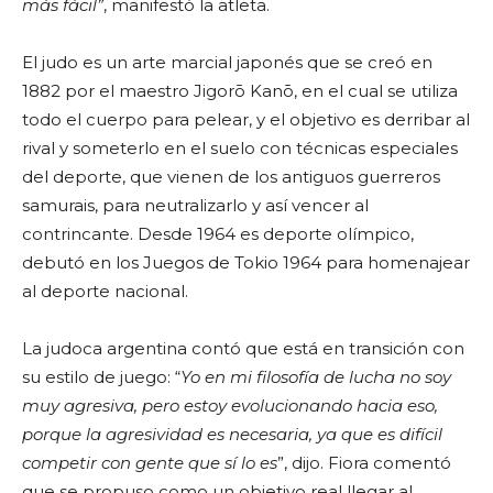
más fácil”
, manifestó la atleta.
El judo es un arte marcial japonés que se creó en
1882 por el maestro Jigorō Kanō, en el cual se utiliza
todo el cuerpo para pelear, y el objetivo es derribar al
rival y someterlo en el suelo con técnicas especiales
del deporte, que vienen de los antiguos guerreros
samurais, para neutralizarlo y así vencer al
contrincante. Desde 1964 es deporte olímpico,
debutó en los Juegos de Tokio 1964 para homenajear
al deporte nacional.
La judoca argentina contó que está en transición con
su estilo de juego: “
Yo en mi filosofía de lucha no soy
muy agresiva, pero estoy evolucionando hacia eso,
porque la agresividad es necesaria, ya que es difícil
competir con gente que sí lo es
”, dijo. Fiora comentó
que se propuso como un objetivo real llegar al