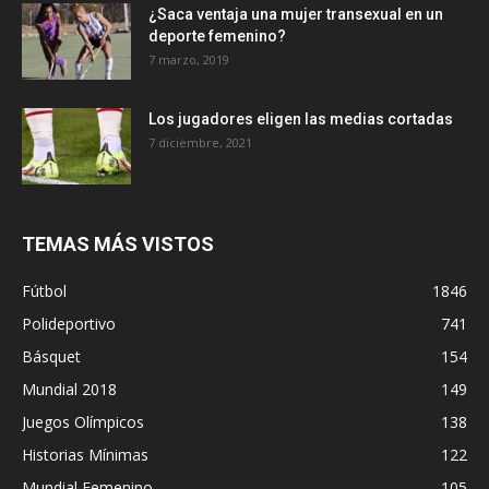
¿Saca ventaja una mujer transexual en un
deporte femenino?
7 marzo, 2019
Los jugadores eligen las medias cortadas
7 diciembre, 2021
TEMAS MÁS VISTOS
Fútbol
1846
Polideportivo
741
Básquet
154
Mundial 2018
149
Juegos Olímpicos
138
Historias Mínimas
122
Mundial Femenino
105