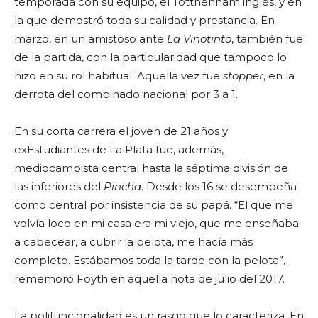
temporada con su equipo, el Totthenham inglés, y en
la que demostró toda su calidad y prestancia. En
marzo, en un amistoso ante
La Vinotinto
, también fue
de la partida, con la particularidad que tampoco lo
hizo en su rol habitual. Aquella vez fue
stopper
, en la
derrota del combinado nacional por 3 a 1.
En su corta carrera el joven de 21 años y
exEstudiantes de La Plata fue, además,
mediocampista central hasta la séptima división de
las inferiores del
Pincha
. Desde los 16 se desempeña
como central por insistencia de su papá. “El que me
volvía loco en mi casa era mi viejo, que me enseñaba
a cabecear, a cubrir la pelota, me hacía más
completo. Estábamos toda la tarde con la pelota”,
rememoró Foyth en aquella nota de julio del 2017.
La polifuncionalidad es un rasgo que lo caracteriza. En