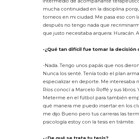
intermedio de acompañante terapéutico 
mucha continuidad en la disciplina porq
torneos en mi ciudad. Me pasa eso con la
después no tengo nada que recriminarm
que justo necesitaba arquera: Huracán. A
-¿Qué tan difícil fue tomar la decisió
-Nada. Tengo unos papás que nos dieron 
Nunca los senté. Tenía todo el plan arma
especializar en deporte. Me interesaba 
Ríos conocí a Marcelo Roffé y sus libros.
Meterme en el fútbol para también empe
qué manera me puedo insertar en los clu
me dijo Bueno pero tus carreras las ter
psicología estoy con la tesis en trámite.
-¿De qué se trata tu tesis?