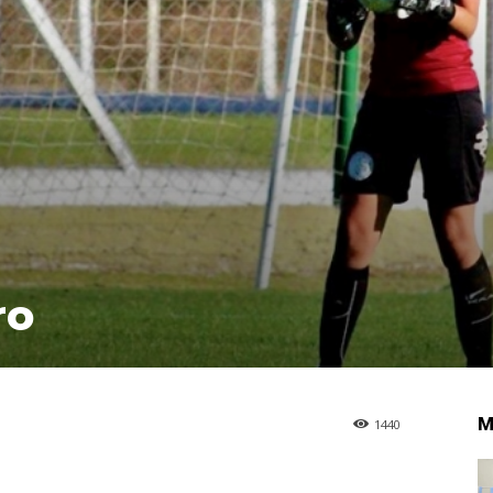
ro
M
1440