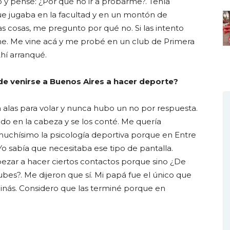
y pensé: ¿Por qué no ir a probarme?. Tenía
ue jugaba en la facultad y en un montón de
s cosas, me pregunto por qué no. Si las intento
e. Me vine acá y me probé en un club de Primera
hí arranqué.
n de venirse a Buenos Aires a hacer deporte?
alas para volar y nunca hubo un no por respuesta.
do en la cabeza y se los conté. Me quería
muchísimo la psicología deportiva porque en Entre
 Yo sabía que necesitaba ese tipo de pantalla.
zar a hacer ciertos contactos porque sino ¿De
bes?. Me dijeron que sí. Mi papá fue el único que
minás. Considero que las terminé porque en