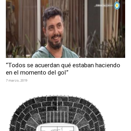
“Todos se acuerdan qué estaban haciendo
en el momento del gol”
7 marzo, 2019