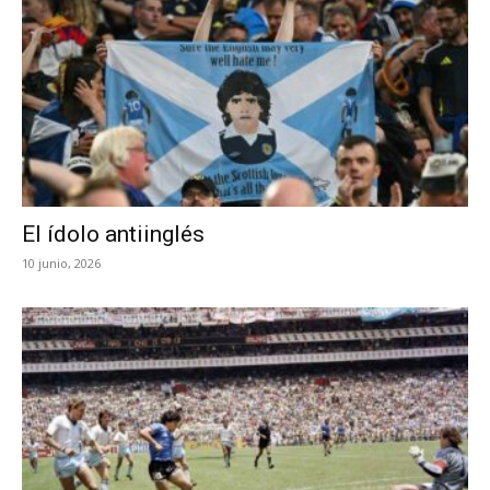
El ídolo antiinglés
10 junio, 2026