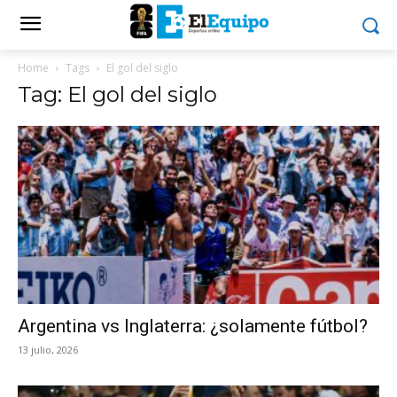
Home
Tags
El gol del siglo
Tag: El gol del siglo
Argentina vs Inglaterra: ¿solamente fútbol?
13 julio, 2026