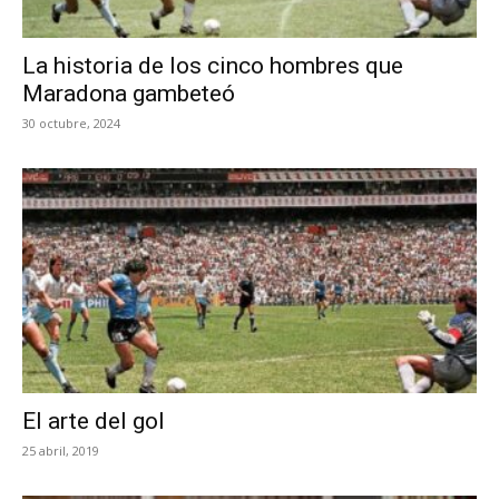
La historia de los cinco hombres que
Maradona gambeteó
30 octubre, 2024
El arte del gol
25 abril, 2019