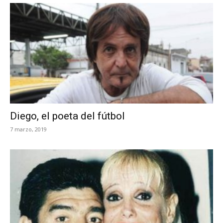
Diego, el poeta del fútbol
7 marzo, 2019