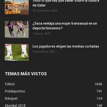
Todo lo que hay que saber sobre la cultura
de Qatar
18 noviembre, 2022
¿Saca ventaja una mujer transexual en un
deporte femenino?
7 marzo, 2019
Los jugadores eligen las medias cortadas
7 diciembre, 2021
TEMAS MÁS VISTOS
Fútbol
1846
Polideportivo
741
Básquet
154
Mundial 2018
149