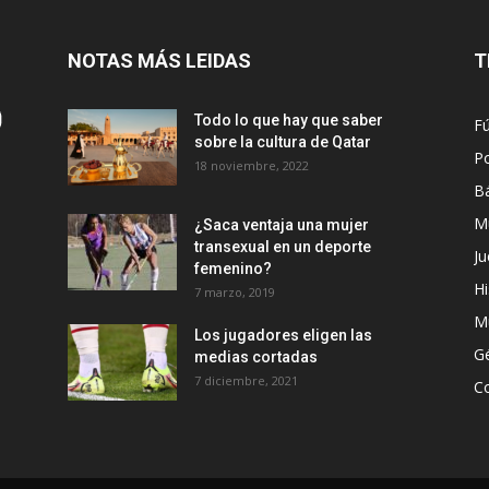
NOTAS MÁS LEIDAS
T
Todo lo que hay que saber
Fú
sobre la cultura de Qatar
Po
18 noviembre, 2022
B
M
¿Saca ventaja una mujer
transexual en un deporte
Ju
femenino?
Hi
7 marzo, 2019
M
Los jugadores eligen las
G
medias cortadas
7 diciembre, 2021
C