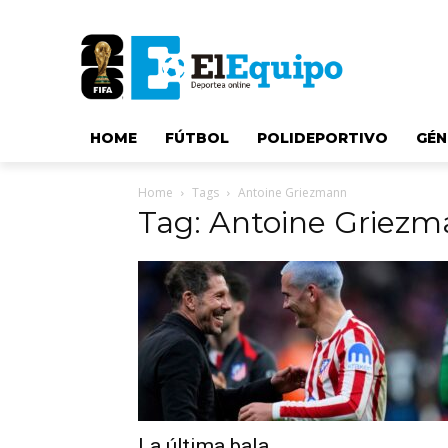
HOME
FÚTBOL
POLIDEPORTIVO
GÉN
Home
Tags
Antoine Griezmann
Tag: Antoine Griez
La última bala