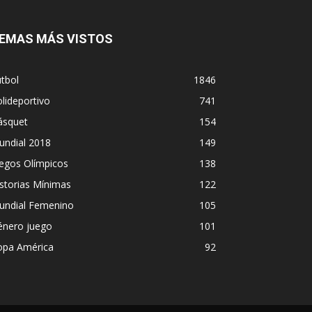
EMAS MÁS VISTOS
tbol
1846
lideportivo
741
ásquet
154
undial 2018
149
egos Olímpicos
138
storias Mínimas
122
undial Femenino
105
énero juego
101
opa América
92