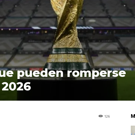
que pueden romperse
 2026
M
126