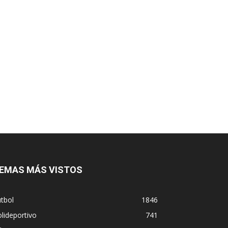
EMAS MÁS VISTOS
tbol
1846
lideportivo
741