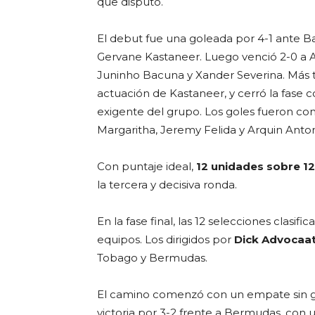
que disputó.
El debut fue una goleada por 4-1 ante B
Gervane Kastaneer. Luego venció 2-0 a Ar
Juninho Bacuna y Xander Severina. Más 
actuación de Kastaneer, y cerró la fase c
exigente del grupo. Los goles fueron conv
Margaritha, Jeremy Felida y Arquin Anton
Con puntaje ideal,
12 unidades sobre 12
la tercera y decisiva ronda.
En la fase final, las 12 selecciones clasif
equipos. Los dirigidos por
Dick Advocaa
Tobago y Bermudas.
El camino comenzó con un empate sin go
victoria por 3-2 frente a Bermudas, con 