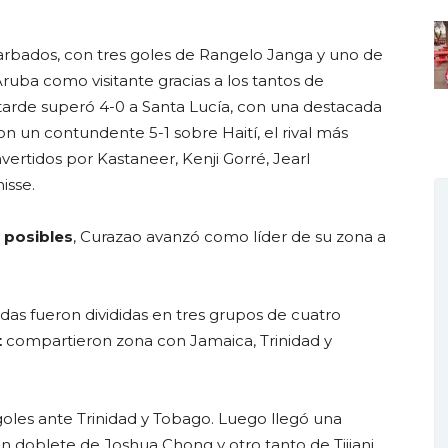
arbados, con tres goles de Rangelo Janga y uno de
uba como visitante gracias a los tantos de
tarde superó 4-0 a Santa Lucía, con una destacada
on un contundente 5-1 sobre Haití, el rival más
ertidos por Kastaneer, Kenji Gorré, Jearl
isse.
 posibles
, Curazao avanzó como líder de su zona a
icadas fueron divididas en tres grupos de cuatro
t
compartieron zona con Jamaica, Trinidad y
les ante Trinidad y Tobago. Luego llegó una
un doblete de Joshua Chong y otro tanto de Tijjani