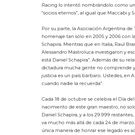
Racing lo intentó nombrándolo como un
“socios eternos”, al igual que Maccabi y
Por su parte, la Asociación Argentina de T
homenaje tan sólo en 2005 y 2006 con l
Schapira. Mientras que en Italia, Raul Bra
Alessandro Mastroluca investigaron y escr
está Daniel Schapira”. Además de su rela
dictadura mucha gente no comprende y ell
justicia es un país bárbaro. Ustedes, en
cuando nadie la recuerda”.
Cada 18 de octubre se celebra el Día de
nacimiento de este gran maestro, no solo
Daniel Schapira, y a los 29.999 restante
va mucho más allá de cada 24 de marzo. El
única manera de honrar ese legado es so