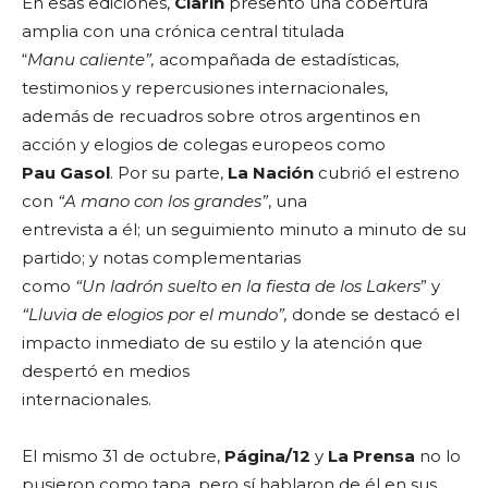
En esas ediciones,
Clarín
presentó una cobertura
amplia con una crónica central titulada
“
Manu caliente”,
acompañada de estadísticas,
testimonios y repercusiones internacionales,
además de recuadros sobre otros argentinos en
acción y elogios de colegas europeos como
Pau Gasol
. Por su parte,
La Nación
cubrió el estreno
con
“A mano con los grandes”
, una
entrevista a él; un seguimiento minuto a minuto de su
partido; y notas complementarias
como
“Un ladrón suelto en la fiesta de los Lakers
” y
“Lluvia de elogios por el mundo”,
donde se destacó el
impacto inmediato de su estilo y la atención que
despertó en medios
internacionales.
El mismo 31 de octubre,
Página/12
y
La Prensa
no lo
pusieron como tapa, pero sí hablaron de él en sus