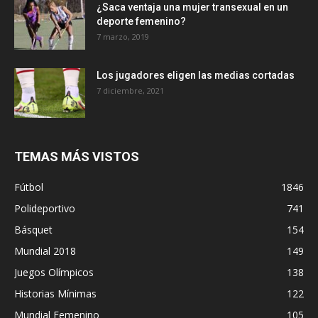
¿Saca ventaja una mujer transexual en un
deporte femenino?
7 marzo, 2019
Los jugadores eligen las medias cortadas
7 diciembre, 2021
TEMAS MÁS VISTOS
Fútbol
1846
Polideportivo
741
Básquet
154
Mundial 2018
149
Juegos Olímpicos
138
Historias Mínimas
122
Mundial Femenino
105