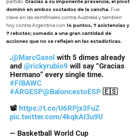
partido.
Gracias a su imponente presencia, el pívot
dominó en ambos costados de la cancha.
Fue
clave en las semifinales contra Australia y también
hoy contra Argentina con
14 puntos, 7 asistencias y
7 rebotes; sumado a una gran cantidad de
acciones que no se reflejan en las estadísticas.
.
@MarcGasol
with 5 dimes already
and
@rickyrubio9
will say “Gracias
Hermano” every single time.
#FIBAWC
#ARGESP
@BaloncestoESP
🇪🇸
📽
https://t.co/U6RPjx3FuZ
pic.twitter.com/4kqkAI3u9U
— Basketball World Cup