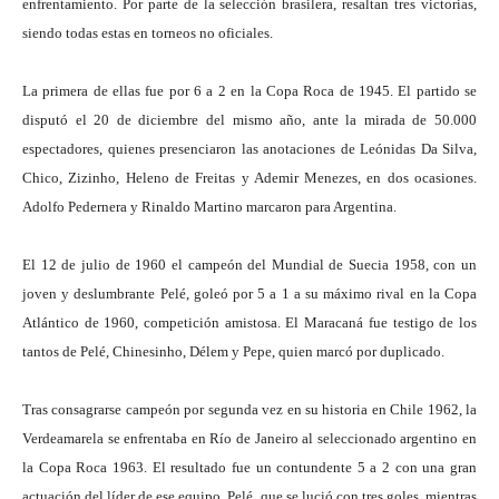
enfrentamiento. Por parte de la selección brasilera, resaltan tres victorias,
siendo todas estas en torneos no oficiales.
La primera de ellas fue por 6 a 2 en la Copa Roca de 1945. El partido se
disputó el 20 de diciembre del mismo año, ante la mirada de 50.000
espectadores, quienes presenciaron las anotaciones de Leónidas Da Silva,
Chico, Zizinho, Heleno de Freitas y Ademir Menezes, en dos ocasiones.
Adolfo Pedernera y Rinaldo Martino marcaron para Argentina.
El 12 de julio de 1960 el campeón del Mundial de Suecia 1958, con un
joven y deslumbrante Pelé, goleó por 5 a 1 a su máximo rival en la Copa
Atlántico de 1960, competición amistosa. El Maracaná fue testigo de los
tantos de Pelé, Chinesinho, Délem y Pepe, quien marcó por duplicado.
Tras consagrarse campeón por segunda vez en su historia en Chile 1962, la
Verdeamarela se enfrentaba en Río de Janeiro al seleccionado argentino en
la Copa Roca 1963. El resultado fue un contundente 5 a 2 con una gran
actuación del líder de ese equipo, Pelé, que se lució con tres goles, mientras