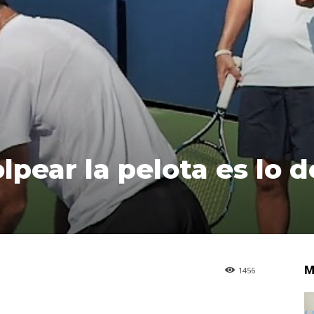
olpear la pelota es lo d
M
1456