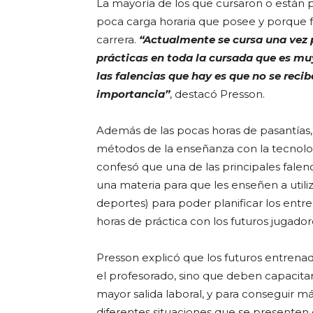
La mayoría de los que cursaron o están po
poca carga horaria que posee y porque fa
carrera.
“Actualmente se cursa una vez p
prácticas en toda la cursada que es mu
las falencias que hay es que no se recib
importancia”
, destacó Presson.
Además de las pocas horas de pasantías,
métodos de la enseñanza con la tecnolo
confesó que una de las principales falen
una materia para que les enseñen a uti
deportes) para poder planificar los entre
horas de práctica con los futuros jugador
Presson explicó que los futuros entren
el profesorado, sino que deben capacit
mayor salida laboral, y para conseguir m
diferentes situaciones que se presenten c