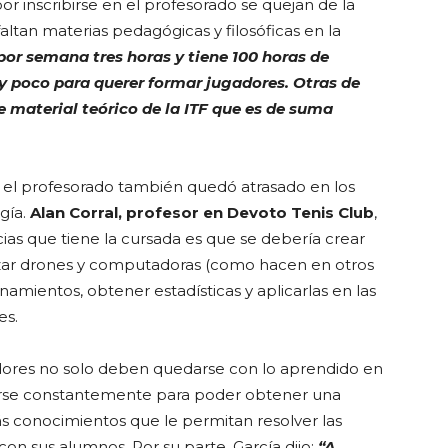
r inscribirse en el profesorado se quejan de la
ltan materias pedagógicas y filosóficas en la
or semana tres horas y tiene 100 horas de
y poco para querer formar jugadores. Otras de
e material teórico de la ITF que es de suma
 el profesorado también quedó atrasado en los
gía.
Alan Corral, profesor en Devoto Tenis Club
,
cias que tiene la cursada es que se debería crear
lizar drones y computadoras (como hacen en otros
namientos, obtener estadísticas y aplicarlas en las
es.
adores no solo deben quedarse con lo aprendido en
arse constantemente para poder obtener una
ás conocimientos que le permitan resolver las
on sus alumnos. Por su parte, García dijo:
“A