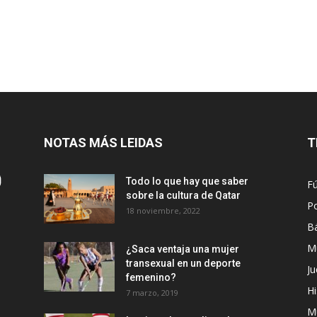
NOTAS MÁS LEIDAS
T
Todo lo que hay que saber
Fú
sobre la cultura de Qatar
Po
18 noviembre, 2022
B
M
¿Saca ventaja una mujer
transexual en un deporte
Ju
femenino?
Hi
7 marzo, 2019
M