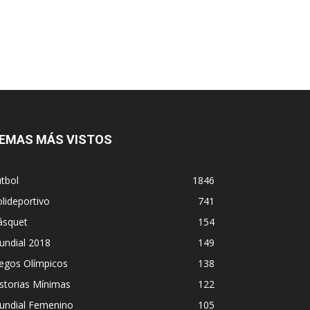
EMAS MÁS VISTOS
tbol
1846
lideportivo
741
ásquet
154
undial 2018
149
egos Olímpicos
138
storias Mínimas
122
undial Femenino
105