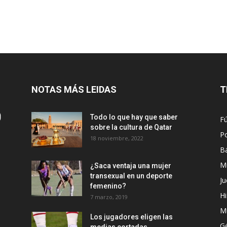
NOTAS MÁS LEIDAS
T
Todo lo que hay que saber
Fú
sobre la cultura de Qatar
Po
18 noviembre, 2022
B
M
¿Saca ventaja una mujer
transexual en un deporte
Ju
femenino?
Hi
7 marzo, 2019
M
Los jugadores eligen las
G
medias cortadas