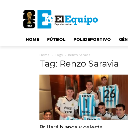
HOME
FÚTBOL
POLIDEPORTIVO
GÉN
Home
Tags
Renzo Saravia
Tag: Renzo Saravia
Brillará blanca y celeste