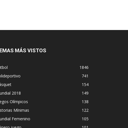
EMAS MÁS VISTOS
tbol
1846
lideportivo
741
ásquet
154
undial 2018
149
egos Olímpicos
138
storias Mínimas
122
undial Femenino
105
énero juego
101