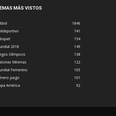
EMAS MÁS VISTOS
tbol
1846
lideportivo
741
ásquet
154
undial 2018
149
egos Olímpicos
138
storias Mínimas
122
undial Femenino
105
énero juego
101
opa América
92