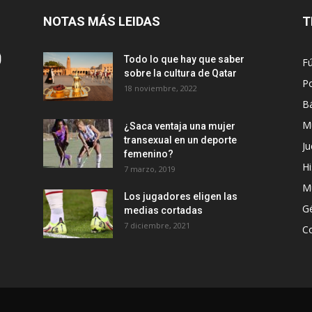
NOTAS MÁS LEIDAS
T
Todo lo que hay que saber
Fú
sobre la cultura de Qatar
Po
18 noviembre, 2022
B
M
¿Saca ventaja una mujer
transexual en un deporte
Ju
femenino?
Hi
7 marzo, 2019
M
Los jugadores eligen las
G
medias cortadas
7 diciembre, 2021
C