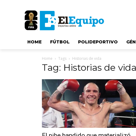
HOME
FÚTBOL
POLIDEPORTIVO
GÉN
Home
Tags
Historias de vida
Tag: Historias de vid
El pibe bandido que materializó