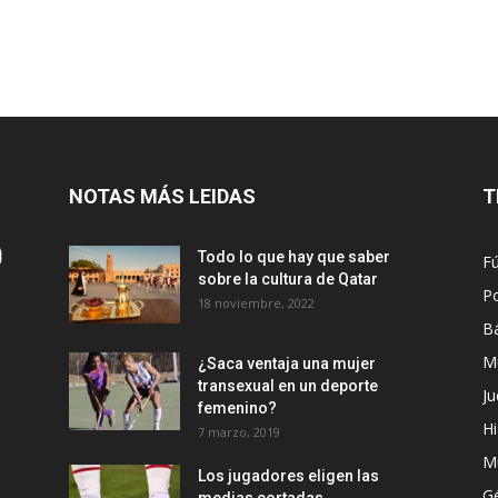
NOTAS MÁS LEIDAS
T
Todo lo que hay que saber
Fú
sobre la cultura de Qatar
Po
18 noviembre, 2022
B
M
¿Saca ventaja una mujer
transexual en un deporte
Ju
femenino?
Hi
7 marzo, 2019
M
Los jugadores eligen las
G
medias cortadas