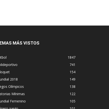
EMAS MÁS VISTOS
tbol
1847
lideportivo
741
ásquet
154
undial 2018
149
egos Olímpicos
138
storias Mínimas
122
undial Femenino
105
énero juego
101