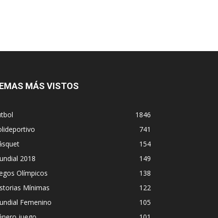
EMAS MÁS VISTOS
tbol
1846
lideportivo
741
ásquet
154
undial 2018
149
egos Olímpicos
138
storias Mínimas
122
undial Femenino
105
énero juego
101