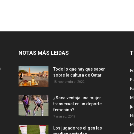
NOTAS MÁS LEIDAS
T
Todo lo que hay que saber
Fú
sobre la cultura de Qatar
Po
18 noviembre, 2022
B
M
¿Saca ventaja una mujer
transexual en un deporte
Ju
femenino?
Hi
7 marzo, 2019
M
Los jugadores eligen las
G
medias cortadas