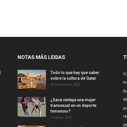
NOTAS MÁS LEIDAS
T
Todo lo que hay que saber
Fú
sobre la cultura de Qatar
Po
18 noviembre, 2022
B
M
¿Saca ventaja una mujer
transexual en un deporte
Ju
femenino?
Hi
7 marzo, 2019
M