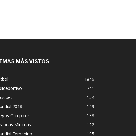
EMAS MÁS VISTOS
tbol
1846
lideportivo
741
ásquet
154
undial 2018
149
egos Olímpicos
138
storias Mínimas
122
undial Femenino
105