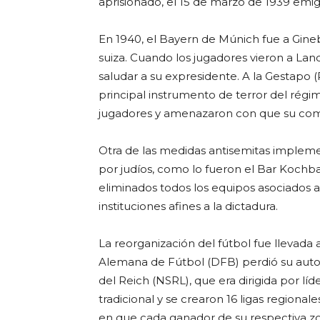
aprisionado, el 15 de marzo de 1939 emig
En 1940, el Bayern de Múnich fue a Gineb
suiza. Cuando los jugadores vieron a Lan
saludar a su expresidente. A la Gestapo 
principal instrumento de terror del régim
jugadores y amenazaron con que su com
Otra de las medidas antisemitas impleme
por judíos, como lo fueron el Bar Kochba
eliminados todos los equipos asociados a 
instituciones afines a la dictadura.
La reorganización del fútbol fue llevada
Alemana de Fútbol (DFB) perdió su auto
del Reich (NSRL), que era dirigida por lí
tradicional y se crearon 16 ligas regiona
en que cada ganador de su respectiva z