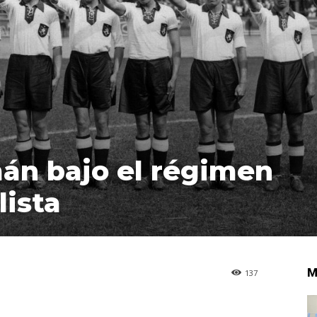
mán bajo el régimen
lista
M
137