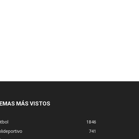
EMAS MÁS VISTOS
tbol
1846
lideportivo
741