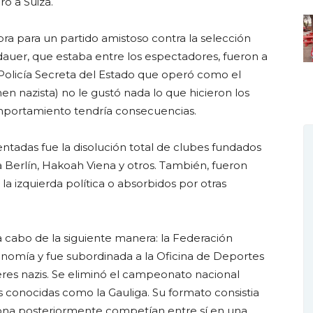
ró a Suiza.
ra para un partido amistoso contra la selección
dauer, que estaba entre los espectadores, fueron a
(Policía Secreta del Estado que operó como el
en nazista) no le gustó nada lo que hicieron los
portamiento tendría consecuencias.
ntadas fue la disolución total de clubes fundados
 Berlín, Hakoah Viena y otros. También, fueron
la izquierda política o absorbidos por otras
 a cabo de la siguiente manera: la Federación
nomía y fue subordinada a la Oficina de Deportes
deres nazis. Se eliminó el campeonato nacional
les conocidas como la Gauliga. Su formato consistia
ona posteriormente competían entre sí en una