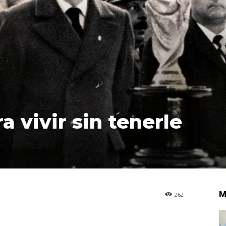
a vivir sin tenerle
M
262