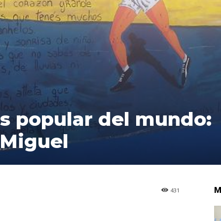
s popular del mundo:
 Miguel
M
431