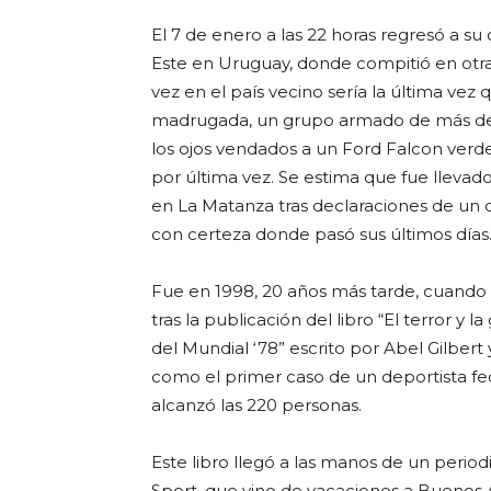
El 7 de enero a las 22 horas regresó a su
Este en Uruguay, donde compitió en otra
vez en el país vecino sería la última vez 
madrugada, un grupo armado de más de se
los ojos vendados a un Ford Falcon verde
por última vez. Se estima que fue llevad
en La Matanza tras declaraciones de un 
con certeza donde pasó sus últimos días
Fue en 1998, 20 años más tarde, cuando e
tras la publicación del libro “El terror y la 
del Mundial ‘78” escrito por
Abel Gilbert
como el primer caso de un deportista fed
alcanzó las 220 personas.
Este libro llegó a las manos de un periodi
Sport, que vino de vacaciones a Buenos Ai