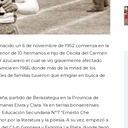
 nacido un 6 de noviembre de 1952 comienza en la
menor de 10 hermanos e hijo de Cecilia del Carmen
or azucarero el cual se vio gravemente afectado
rovincia en 1966, donde más de la mitad de los
les de familias tuvieron que emigrar en busca de
aña, partido de Berazategui en la Provincia de
anas Elvira y Clara. Ya en tierras bonaerenses
de Educación Secundaria N°7 “Ernesto Che
r por la literatura y la poesía. A su vez, empezó a
es del Club Gimnasia y Esgrima La Plata, donde llegó