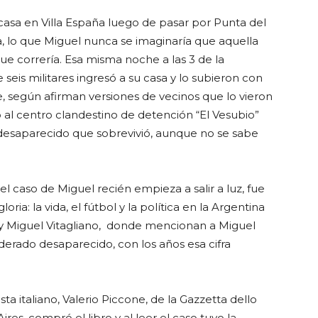
 casa en Villa España luego de pasar por Punta del
, lo que Miguel nunca se imaginaría que aquella
que correría. Esa misma noche a las 3 de la
is militares ingresó a su casa y lo subieron con
, según afirman versiones de vecinos que lo vieron
o al centro clandestino de detención “El Vesubio”
desaparecido que sobrevivió, aunque no se sabe
.
l caso de Miguel recién empieza a salir a luz, fue
gloria: la vida, el fútbol y la política en la Argentina
 y Miguel Vitagliano, donde mencionan a Miguel
erado desaparecido, con los años esa cifra
sta italiano, Valerio Piccone, de la Gazzetta dello
res, compró el libro y al leer el caso tuvo la