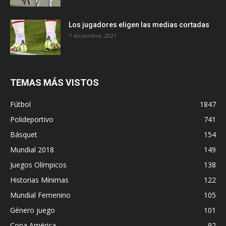
Los jugadores eligen las medias cortadas
7 diciembre, 2021
TEMAS MÁS VISTOS
Fútbol
1847
Polideportivo
741
Básquet
154
Mundial 2018
149
Juegos Olímpicos
138
Historias Mínimas
122
Mundial Femenino
105
Género juego
101
Copa América
92