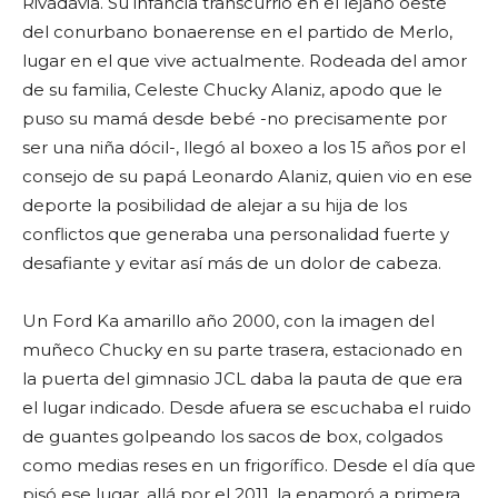
Rivadavia. Su infancia transcurrió en el lejano oeste
del conurbano bonaerense en el partido de Merlo,
lugar en el que vive actualmente. Rodeada del amor
de su familia, Celeste Chucky Alaniz, apodo que le
puso su mamá desde bebé -no precisamente por
ser una niña dócil-, llegó al boxeo a los 15 años por el
consejo de su papá Leonardo Alaniz, quien vio en ese
deporte la posibilidad de alejar a su hija de los
conflictos que generaba una personalidad fuerte y
desafiante y evitar así más de un dolor de cabeza.
Un Ford Ka amarillo año 2000, con la imagen del
muñeco Chucky en su parte trasera, estacionado en
la puerta del gimnasio JCL daba la pauta de que era
el lugar indicado. Desde afuera se escuchaba el ruido
de guantes golpeando los sacos de box, colgados
como medias reses en un frigorífico. Desde el día que
pisó ese lugar, allá por el 2011, la enamoró a primera