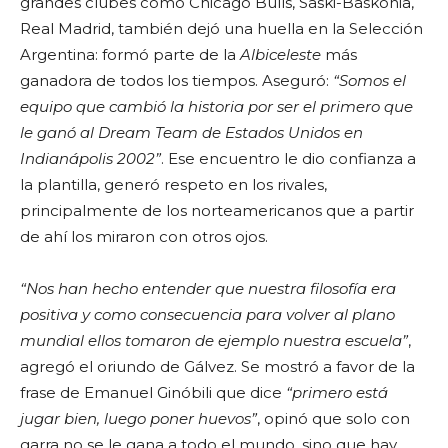
grandes clubes como Chicago Bulls, Saski-Baskonia,
Real Madrid, también dejó una huella en la Selección
Argentina: formó parte de la
Albiceleste
más
ganadora de todos los tiempos. Aseguró:
“Somos el
equipo que cambió la historia por ser el primero que
le ganó al Dream Team de Estados Unidos en
Indianápolis 2002”
. Ese encuentro le dio confianza a
la plantilla, generó respeto en los rivales,
principalmente de los norteamericanos que a partir
de ahí los miraron con otros ojos.
“Nos han hecho entender que nuestra filosofía era
positiva y como consecuencia para volver al plano
mundial ellos tomaron de ejemplo nuestra escuela”
,
agregó el oriundo de Gálvez. Se mostró a favor de la
frase de Emanuel Ginóbili que dice
“primero está
jugar bien, luego poner huevos”
, opinó que solo con
garra no se le gana a todo el mundo, sino que hay