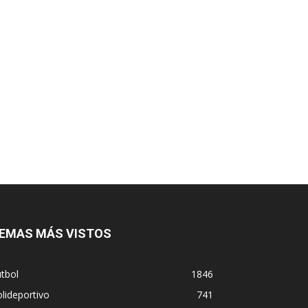
EMAS MÁS VISTOS
tbol
1846
lideportivo
741