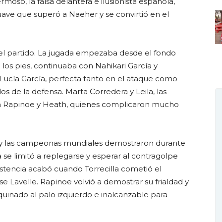
rmoso, la falsa delantera e ilusionista española,
suave que superó a Naeher y se convirtió en el
r el partido. La jugada empezaba desde el fondo
 los pies, continuaba con Nahikari García y
 Lucía García, perfecta tanto en el ataque como
s de la defensa. Marta Corredera y Leila, las
con Rapinoe y Heath, quienes complicaron mucho
o y las campeonas mundiales demostraron durante
se limitó a replegarse y esperar al contragolpe
esistencia acabó cuando Torrecilla cometió el
e Lavelle. Rapinoe volvió a demostrar su frialdad y
uinado al palo izquierdo e inalcanzable para