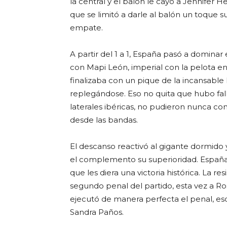
la central y el balón le cayó a Jennifer He
que se limitó a darle al balón un toque 
empate.
A partir del 1 a 1, España pasó a domina
con Mapi León, imperial con la pelota en
finalizaba con un pique de la incansable
replegándose. Eso no quita que hubo fallo
laterales ibéricas, no pudieron nunca 
desde las bandas.
El descanso reactivó al gigante dormid
el complemento su superioridad. España 
que les diera una victoria histórica. La r
segundo penal del partido, esta vez a Ros
ejecutó de manera perfecta el penal, esq
Sandra Paños.