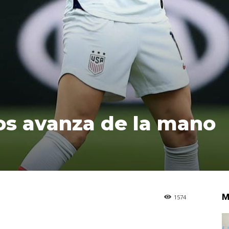
os avanza de la mano
M
1574