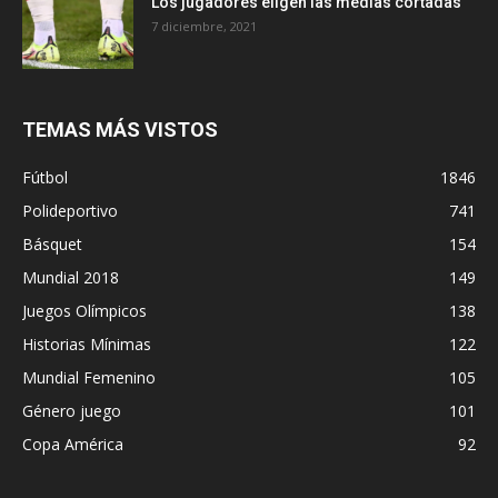
Los jugadores eligen las medias cortadas
7 diciembre, 2021
TEMAS MÁS VISTOS
Fútbol
1846
Polideportivo
741
Básquet
154
Mundial 2018
149
Juegos Olímpicos
138
Historias Mínimas
122
Mundial Femenino
105
Género juego
101
Copa América
92