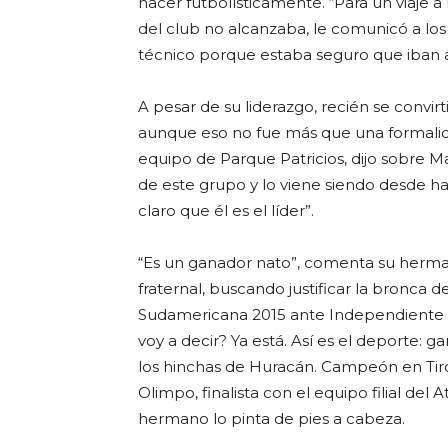
nacer futbolísticamente. “Para un viaje a
del club no alcanzaba, le comunicó a los di
técnico porque estaba seguro que iban a
A pesar de su liderazgo, recién se convir
aunque eso no fue más que una formali
equipo de Parque Patricios, dijo sobre Ma
de este grupo y lo viene siendo desde h
claro que él es el líder”.
“Es un ganador nato”, comenta su herman
fraternal, buscando justificar la bronca 
Sudamericana 2015 ante Independiente d
voy a decir? Ya está. Así es el deporte: 
los hinchas de Huracán. Campeón en Tiro
Olimpo, finalista con el equipo filial del
hermano lo pinta de pies a cabeza.