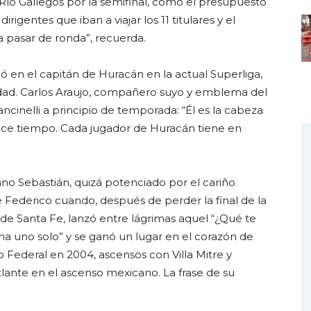
 Río Gallegos por la semifinal, como el presupuesto
rigentes que iban a viajar los 11 titulares y el
 pasar de ronda”, recuerda.
tió en el capitán de Huracán en la actual Superliga,
dad. Carlos Araujo, compañero suyo y emblema del
ncinelli a principio de temporada: “Él es la cabeza
ace tiempo. Cada jugador de Huracán tiene en
o Sebastián, quizá potenciado por el cariño
de Federico cuando, después de perder la final de la
e Santa Fe, lanzó entre lágrimas aquel “¿Qué te
gana uno solo” y se ganó un lugar en el corazón de
 Federal en 2004, ascensos con Villa Mitre y
 Atlante en el ascenso mexicano. La frase de su