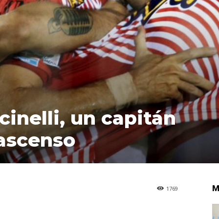
inelli, un capitán
 ascenso
M
1769