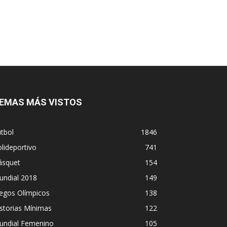
EMAS MÁS VISTOS
tbol
1846
lideportivo
741
ásquet
154
undial 2018
149
egos Olímpicos
138
storias Mínimas
122
undial Femenino
105