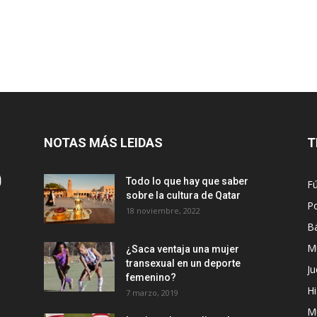
NOTAS MÁS LEIDAS
T
Todo lo que hay que saber
Fú
sobre la cultura de Qatar
Po
18 noviembre, 2022
B
M
¿Saca ventaja una mujer
transexual en un deporte
Ju
femenino?
Hi
7 marzo, 2019
M