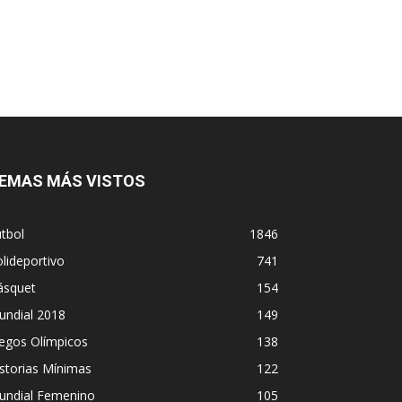
EMAS MÁS VISTOS
tbol
1846
lideportivo
741
ásquet
154
undial 2018
149
egos Olímpicos
138
storias Mínimas
122
undial Femenino
105