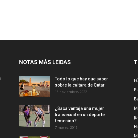
NOTAS MÁS LEIDAS
T
Todo lo que hay que saber
Fú
sobre la cultura de Qatar
Po
18 noviembre, 2022
B
M
¿Saca ventaja una mujer
transexual en un deporte
Ju
femenino?
Hi
7 marzo, 2019
M