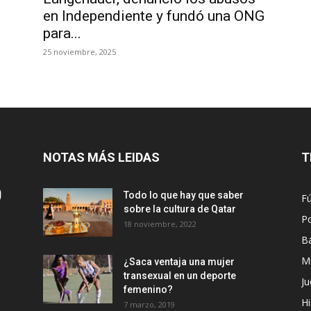
en Independiente y fundó una ONG
para...
25 noviembre, 2025
NOTAS MÁS LEIDAS
T
Todo lo que hay que saber
Fú
sobre la cultura de Qatar
Po
18 noviembre, 2022
B
M
¿Saca ventaja una mujer
transexual en un deporte
Ju
femenino?
Hi
7 marzo, 2019