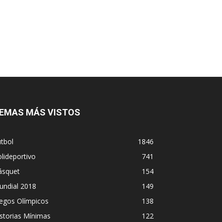
EMAS MÁS VISTOS
tbol
1846
lideportivo
741
ásquet
154
undial 2018
149
egos Olímpicos
138
storias Mínimas
122