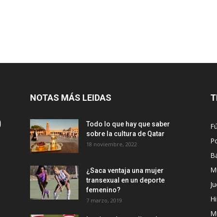
NOTAS MÁS LEIDAS
T
Todo lo que hay que saber
Fú
sobre la cultura de Qatar
Po
18 noviembre, 2022
B
M
¿Saca ventaja una mujer
transexual en un deporte
Ju
femenino?
Hi
7 marzo, 2019
M