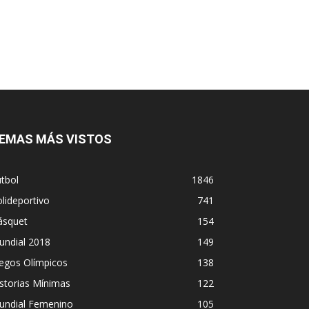
EMAS MÁS VISTOS
tbol
1846
lideportivo
741
ásquet
154
undial 2018
149
egos Olímpicos
138
storias Mínimas
122
undial Femenino
105