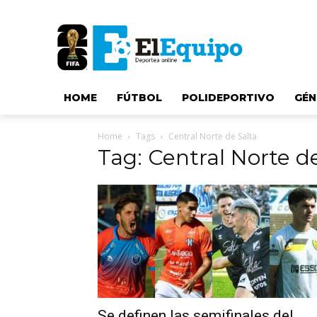
HOME
FÚTBOL
POLIDEPORTIVO
GÉN
Home
Tags
Central Norte de Salta
Tag: Central Norte d
Se definen las semifinales del