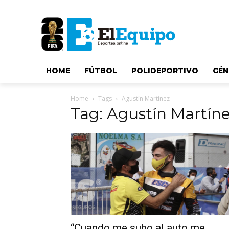
HOME
FÚTBOL
POLIDEPORTIVO
GÉN
Home
Tags
Agustín Martínez
Tag: Agustín Martín
“Cuando me subo al auto me