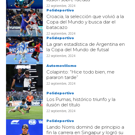
22 septiembre, 2024
Polideportivo
Croacia, la selección que volvió a la
Copa del Mundo y busca dar el
batacazo
22 septiembre, 2024
Polideportivo
La gran estadística de Argentina en
la Copa del Mundo de futsal
22 septiembre, 2024
Automovilismo
Colapinto: “Hice todo bien, me
pararon tarde”
22 septiembre, 2024
Polideportivo
Los Pumas, histórico triunfo y la
ilusión del título
22 septiembre, 2024
Polideportivo
Lando Norris dominó de principio a
fin la carrera en Singapur y logró su