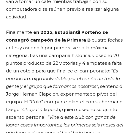
van a tomar un café mientras trabajan con su
computadora o se reúnen previo a realizar alguna
actividad.
Finalmente
en 2025, Estudiantil Porteño se
consagró campeón de la Primera B
cuatro fechas
antes y ascendió por primera vez a la máxima
categoría, tras una campaña histórica. Cosechó 70
puntos producto de 22 victorias y 4 empates a falta
de un cotejo para que finalice el campeonato: “
Es
una locura, algo inolvidable por el cariño de toda la
gente y el grupo que formamos nosotros”
, sentenció
Jorge Hernan Clapcich, experimentado pívot del
equipo. El “Colo” comparte plantel con su hermano
Diego “
Chapa”
Clapcich, quien cosechó su quinto
ascenso personal:
“Vine a este club con ganas de
lograr cosas importantes, los primeros seis meses del
año fueron duros pero al final todo tiene su