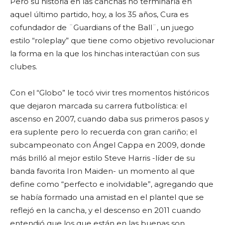
Pero su historia en las canchas no terminaría en
aquel último partido, hoy, a los 35 años, Cura es
cofundador de ¨Guardians of the Ball¨, un juego
estilo “roleplay” que tiene como objetivo revolucionar
la forma en la que los hinchas interactúan con sus
clubes.
Con el “Globo” le tocó vivir tres momentos históricos
que dejaron marcada su carrera futbolística: el
ascenso en 2007, cuando daba sus primeros pasos y
era suplente pero lo recuerda con gran cariño; el
subcampeonato con Ángel Cappa en 2009, donde
más brilló al mejor estilo Steve Harris -líder de su
banda favorita Iron Maiden- un momento al que
define como “perfecto e inolvidable”, agregando que
se había formado una amistad en el plantel que se
reflejó en la cancha, y el descenso en 2011 cuando
entendió que los que están en las buenas son